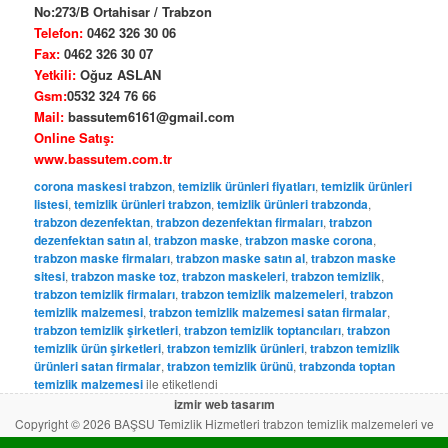
No:273/B Ortahisar / Trabzon
Telefon:
0462 326 30 06
Fax:
0462 326 30 07
Yetkili:
Oğuz ASLAN
Gsm:
0532 324 76 66
Mail:
bassutem6161@gmail.com
Online Satış:
www.bassutem.com.tr
corona maskesi trabzon
,
temizlik ürünleri fiyatları
,
temizlik ürünleri
listesi
,
temizlik ürünleri trabzon
,
temizlik ürünleri trabzonda
,
trabzon dezenfektan
,
trabzon dezenfektan firmaları
,
trabzon
dezenfektan satın al
,
trabzon maske
,
trabzon maske corona
,
trabzon maske firmaları
,
trabzon maske satın al
,
trabzon maske
sitesi
,
trabzon maske toz
,
trabzon maskeleri
,
trabzon temizlik
,
trabzon temizlik firmaları
,
trabzon temizlik malzemeleri
,
trabzon
temizlik malzemesi
,
trabzon temizlik malzemesi satan firmalar
,
trabzon temizlik şirketleri
,
trabzon temizlik toptancıları
,
trabzon
temizlik ürün şirketleri
,
trabzon temizlik ürünleri
,
trabzon temizlik
ürünleri satan firmalar
,
trabzon temizlik ürünü
,
trabzonda toptan
temizlik malzemesi
ile etiketlendi
izmir web tasarım
Copyright © 2026 BAŞSU Temizlik Hizmetleri trabzon temizlik malzemeleri ve
trabzonda toptan temizlik malzemesi satışı yapmaktadır.