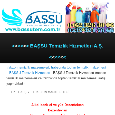
>
>
>>
>
> BAŞSU Temizlik Hizmetleri A.Ş.
<
<
<<
<
<
trabzon temizlik malzemeleri, trabzonda toptan temizlik malzemesi
– BAŞSU Temizlik Hizmetleri
- BAŞSU Temizlik Hizmetleri trabzon
temizlik malzemeleri ve trabzonda toptan temizlik malzemesi satışı
yapmaktadır.
ETIKET ARŞIVI:
TRABZON MASKE SITESI
Alkol bazlı el ve yüz Dezenfektan
Dezenfektan