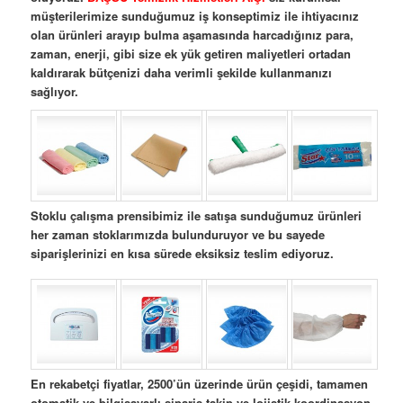
müşterilerimize sunduğumuz iş konseptimiz ile ihtiyacınız
olan ürünleri arayıp bulma aşamasında harcadığınız para,
zaman, enerji, gibi size ek yük getiren maliyetleri ortadan
kaldırarak bütçenizi daha verimli şekilde kullanmanızı
sağlıyor.
Stoklu çalışma prensibimiz ile satışa sunduğumuz ürünleri
her zaman stoklarımızda bulunduruyor ve bu sayede
siparişlerinizi en kısa sürede eksiksiz teslim ediyoruz.
En rekabetçi fiyatlar, 2500’ün üzerinde ürün çeşidi, tamamen
otomatik ve bilgisayarlı sipariş takip ve lojistik koordinasyon